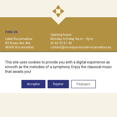
FIND US
Opening hours
Label Rocamadour
Monday to friday 9a.m – 5p.m
83 Route des Alix
05 82 92 67 40
46500 Rocamadour
contact@musique-sacree-rocamadour.eu
This site uses cookies to provide you with a digital experience as
Label Rocamadour is a
Rocamadour – Musique sacrée
production.
The
Rocamadour Label
is supported by
the
CNM
, la
DRAC Occitanie
, la
smooth as the melodies of a symphony. Enjoy the classical music
Région Occitanie
,
Cauvaldor
and
la
Caisse des dépôts Occitanie
.
that awaits you!
The
Conservatoire National Supérieur de Musique et de Danse de Paris
is
partner
.
Accepter
Rejeter
Réglages
CONTACT
PRESS
LEGAL NOTES